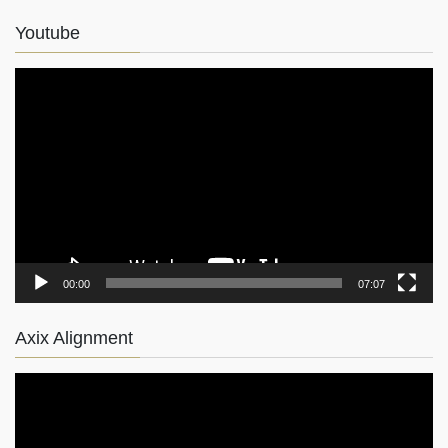
Youtube
動
画
プ
レ
ー
ヤ
ー
00:00
07:07
Axix Alignment
動
画
プ
レ