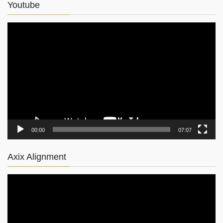
Youtube
動
画
プ
レ
ー
ヤ
ー
00:00
07:07
Axix Alignment
動
画
プ
レ
ー