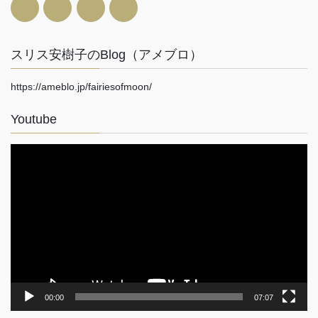
スリス安樹子のBlog（アメブロ）
https://ameblo.jp/fairiesofmoon/
Youtube
動
画
プ
レ
ー
ヤ
ー
00:00
07:07