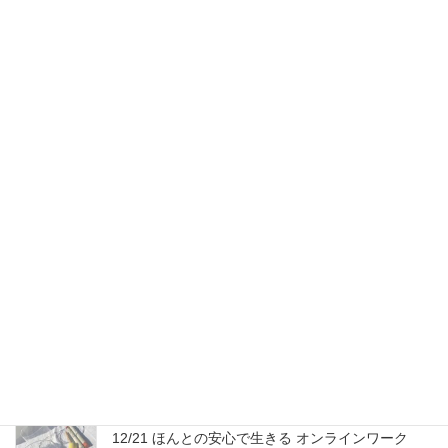
ホームページ編集中
2024年5月3日
FMやまと『街ナカ☆ハッピーレポート！』出演
2022年10月16日
外部コンテンツ一覧
2022年9月9日
3/3 皆既月食「空響禅」遠隔一斉瞑想と「フォロー
アップ」
2026年2月23日
12/21 ほんとの安心で生きる オンラインワーク