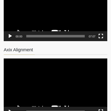
レ
ー
ヤ
ー
00:00
07:07
Axix Alignment
動
画
プ
レ
ー
ヤ
ー