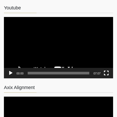
Youtube
動
画
プ
レ
ー
ヤ
ー
00:00
07:07
Axix Alignment
動
画
プ
レ