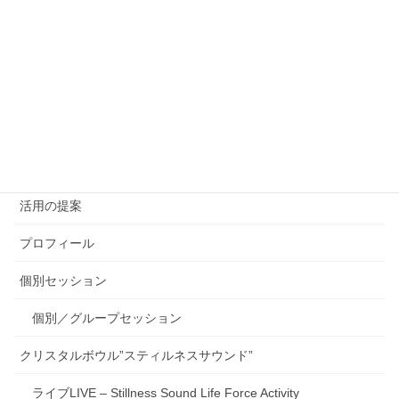
Index
English
アクシスアライメント Axis Alignment
グループセッション
太陽の扉 グループセッションと談話会
活用の提案
プロフィール
個別セッション
個別／グループセッション
クリスタルボウル”スティルネスサウンド”
ライブLIVE – Stillness Sound Life Force Activity