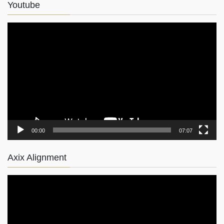
Youtube
動
画
プ
レ
ー
ヤ
ー
00:00
07:07
Axix Alignment
動
画
プ
レ
ー