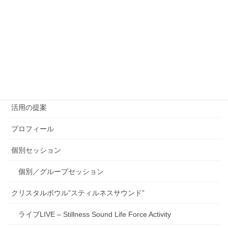
Index
English
アクシスアライメント Axis Alignment
グループセッション
太陽の扉 グループセッションと談話会
活用の提案
プロフィール
個別セッション
個別／グループセッション
クリスタルボウル”スティルネスサウンド”
ライブLIVE – Stillness Sound Life Force Activity