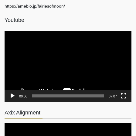
https://ameblo.jp/fairiesofmoon/
Youtube
動
画
プ
レ
ー
ヤ
ー
00:00
07:07
Axix Alignment
動
画