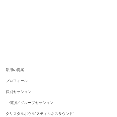
Index
English
アクシスアライメント Axis Alignment
グループセッション
太陽の扉 グループセッションと談話会
活用の提案
プロフィール
個別セッション
個別／グループセッション
クリスタルボウル”スティルネスサウンド”