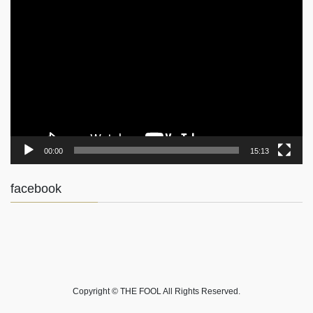
動
画
プ
レ
ー
ヤ
ー
00:00
15:13
facebook
Copyright © THE FOOL All Rights Reserved.