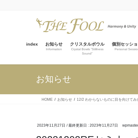
コ
ナ
ン
ビ
テ
ゲ
ン
ー
ツ
シ
に
ョ
index
お知らせ
クリスタルボウル
個別セッショ
移
ン
Information
Crystal Bowls ”Stillness
Personal Sessio
Sound”
動
に
移
動
お知らせ
HOME
お知らせ
12/2 わからないものに目を向けてみ
2023年11月27日
/ 最終更新日 :
2023年11月27日
wpmaste