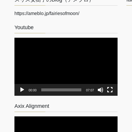
https://ameblo.jp/fairiesofmoon/
Youtube
動
画
プ
レ
ー
ヤ
ー
00:00
07:07
Axix Alignment
動
画