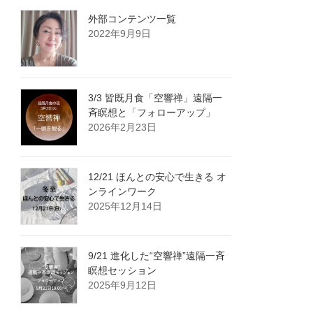
外部コンテンツ一覧
2022年9月9日
3/3 皆既月食「空響禅」遠隔一
斉瞑想と「フォローアップ」
2026年2月23日
12/21 ほんとの安心で生きる オ
ンラインワーク
2025年12月14日
9/21 進化した“空響禅”遠隔一斉
瞑想セッション
2025年9月12日