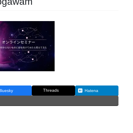
gawam
Threads
Bluesky
Hatena